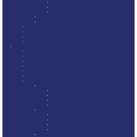
U9 F1-Jugend (Jahrgang 2017/2018)
U9 F2-Jugend (Jahrgang 2017/2018)
U7 G-Jugend (Jahrgang 2019 und jünger)
Spielberichte
Formulare und Anträge bei der Jugend
AH – Fußball
Chronik TSV Kühbach Abt. Fußball
Erima Shop
Sponsoren Fußball
Stockschützen
Aktuelles
Abteilungsleitung
Mannschaften
Erfolge
Stockschützenhalle
Termine/Ergebnisse
LKM
LKM 2025
Gruppe A
Gruppe B
Gruppe C
Gruppe D
LKM 2024
Gruppe A
Gruppe B
Gruppe C
Gruppe D
LKM-Regeln