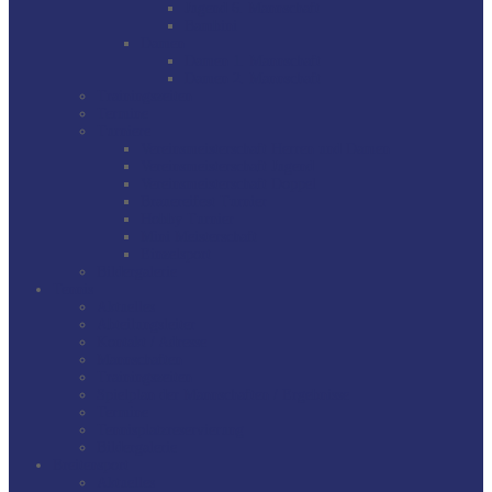
Jugend 6. Mannschaft
Bambini
Damen
Damen 1. Mannschaft
Damen 2. Mannschaft
Trainingszeiten
Termine
Turniere
Vereinsmeisterschaft Herren und Damen
Vereinsmeisterschaft Jugend
Vereinsmeisterschaft Doppel
Brauereifest Turnier
Hobby Turnier
Mini Meisterschaft
Einzelsport
Bildergalerie
Tennis
Aktuelles
Abteilungsleiter
Kontakt / Adresse
Mannschaften
Trainingszeiten
Spielplan der Mannschaften / Ergebnisse
Termine
Tennisplatzreservierung
Bildergalerie
Breitensport
Aktuelles