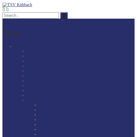
Menu
Der Verein
Aktuelles
Vorstand
Grußwort
Mitgliedsbeiträge
Beitrittserklärung
Schließanlage
Videoüberwachung
Satzung
Termine
Vereinsspiegel
100 Jahre
Fanartikel
Festwochenende
Gala Abend
Spiele ohne Grenzen
ABBA tribute Night
Spielfest
100 Jahre Flyer