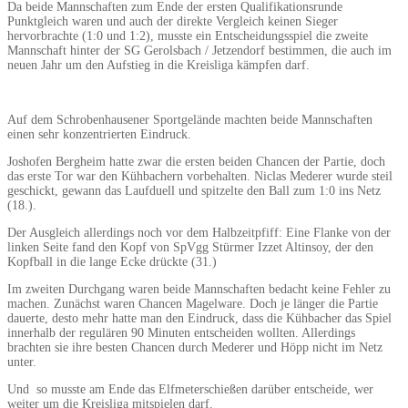
Da beide Mannschaften zum Ende der ersten Qualifikationsrunde
Punktgleich waren und auch der direkte Vergleich keinen Sieger
hervorbrachte (1:0 und 1:2), musste ein Entscheidungsspiel die zweite
Mannschaft hinter der SG Gerolsbach / Jetzendorf bestimmen, die auch im
neuen Jahr um den Aufstieg in die Kreisliga kämpfen darf.
Auf dem Schrobenhausener Sportgelände machten beide Mannschaften
einen sehr konzentrierten Eindruck.
Joshofen Bergheim hatte zwar die ersten beiden Chancen der Partie, doch
das erste Tor war den Kühbachern vorbehalten. Niclas Mederer wurde steil
geschickt, gewann das Laufduell und spitzelte den Ball zum 1:0 ins Netz
(18.).
Der Ausgleich allerdings noch vor dem Halbzeitpfiff: Eine Flanke von der
linken Seite fand den Kopf von SpVgg Stürmer Izzet Altinsoy, der den
Kopfball in die lange Ecke drückte (31.)
Im zweiten Durchgang waren beide Mannschaften bedacht keine Fehler zu
machen. Zunächst waren Chancen Magelware. Doch je länger die Partie
dauerte, desto mehr hatte man den Eindruck, dass die Kühbacher das Spiel
innerhalb der regulären 90 Minuten entscheiden wollten. Allerdings
brachten sie ihre besten Chancen durch Mederer und Höpp nicht im Netz
unter.
Und so musste am Ende das Elfmeterschießen darüber entscheide, wer
weiter um die Kreisliga mitspielen darf.