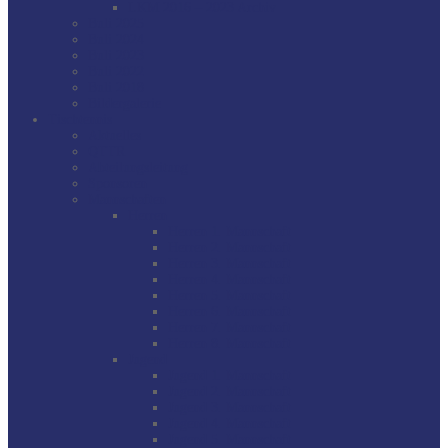
LKM 2016 – 2023 Archiv
Buli 2025
Buli 2024
Buli 2023
Buli 2022
Buli 2018
Bildergalerie
Tischtennis
Aktuelles
QTTR
Abteilungsleitung
Sponsoren
Mannschaften
Herren
Herren 1. Mannschaft
Herren 2. Mannschaft
Herren 3. Mannschaft
Herren 4. Mannschaft
Herren 5. Mannschaft
Herren 6. Mannschaft
Herren 7. Mannschaft
Herren 8. Mannschaft
Jugend
Jugend 1. Mannschaft
Jugend 2. Mannschaft
Jugend 3. Mannschaft
Jugend 4. Mannschaft
Jugend 5. Mannschaft