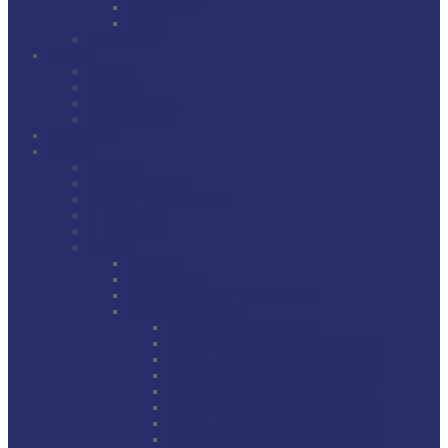
Bildergalerie
Presse
Bildergalerie
Termine
Termine
Kalender
Veranstaltungen
Belegungsplan
Erima-Shop
Fußball
Aktuelles
Abteilungsleitung
Spiel- & Trainingszeiten
1. Mannschaft
2. Mannschaft
Junioren
Aktuelles
Jugendleitung
Fußballcamp beim TSV Kühbach
Jugendmannschaften
Frauen-Jugendmannschaft
U19 A–Jugend (Jahrgang 2007/2008)
U17 B1-Jugend (Jahrgang 2009/2010)
U17 B2-Jugend (Jahrgang 2009/2010)
U15 C-Jugend (Jahrgang 2011/2012)
U13 D-Jugend (Jahrgang 2013/2014)
U11 E1-Jugend (Jahrgang 2015/2016)
U11 E2-Jugend (Jahrgang 2015/2016)