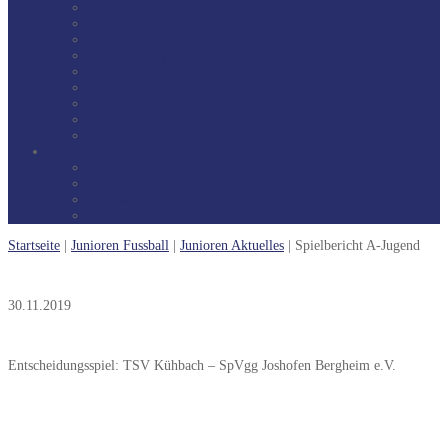
Kontakt
Indoor Cycling
Pilates-Beckenboden
Fit dank Baby
Eltern – Kind – Turnen
Jumping
Walken
Yoga
Bildergalerie
Kontakt
Formular
Anfahrt
Datenschutz
Impressum
Startseite
|
Junioren Fussball
|
Junioren Aktuelles
|
Spielbericht A-Jugend
30.11.2019
Entscheidungsspiel: TSV Kühbach – SpVgg Joshofen Bergheim e.V.