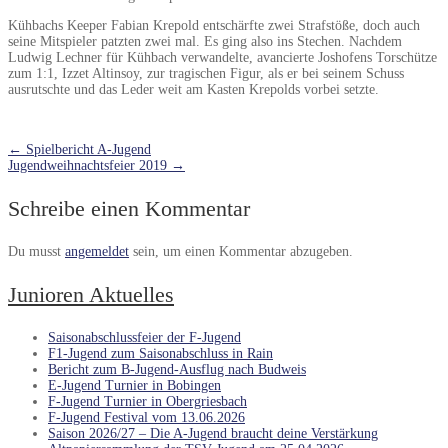
Kühbachs Keeper Fabian Krepold entschärfte zwei Strafstöße, doch auch
seine Mitspieler patzten zwei mal. Es ging also ins Stechen. Nachdem
Ludwig Lechner für Kühbach verwandelte, avancierte Joshofens Torschütze
zum 1:1, Izzet Altinsoy, zur tragischen Figur, als er bei seinem Schuss
ausrutschte und das Leder weit am Kasten Krepolds vorbei setzte.
←
Spielbericht A-Jugend
Jugendweihnachtsfeier 2019
→
Schreibe einen Kommentar
Du musst
angemeldet
sein, um einen Kommentar abzugeben.
Junioren Aktuelles
Saisonabschlussfeier der F-Jugend
F1-Jugend zum Saisonabschluss in Rain
Bericht zum B-Jugend-Ausflug nach Budweis
E-Jugend Turnier in Bobingen
F-Jugend Turnier in Obergriesbach
F-Jugend Festival vom 13.06.2026
Saison 2026/27 – Die A-Jugend braucht deine Verstärkung