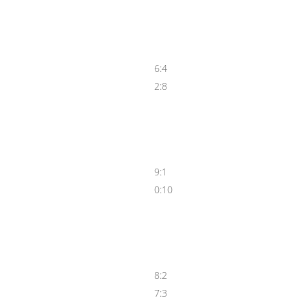
6:4
2:8
9:1
0:10
8:2
7:3