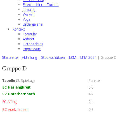
Eltern – Kind – Turnen
Jumping
Walken
Yoga
Bildergalerie
Kontakt
Formular
Anfahrt
Datenschutz
Impressum
Startseite
|
Abteilung
|
Stockschützen
|
LKM
|
LKM 2024
|
Gruppe 
Gruppe D
Tabelle
(3. Spieltag)
Punkte
EC Haslangkreit
6:0
SV Unterbernbach
4:2
FC Affing
2:4
BC Adelzhausen
0:6