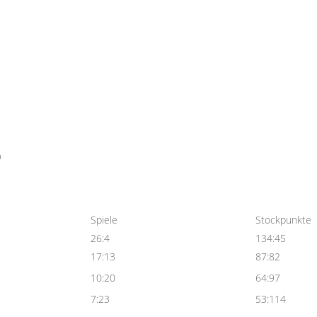
D
Spiele
Stockpunkte
26:4
134:45
17:13
87:82
10:20
64:97
7:23
53:114