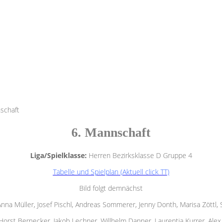
schaft
6. Mannschaft
Liga/Spielklasse:
Herren Bezirksklasse D Gruppe 4
Tabelle und Spielplan (Aktuell click TT)
Bild folgt demnächst
Anna Müller, Josef Pischl, Andreas Sommerer, Jenny Donth, Marisa Zöttl,
 Horst Bernecker, Jakob Lechner, Willhelm Danner, Laurentia Kurrer, Alex