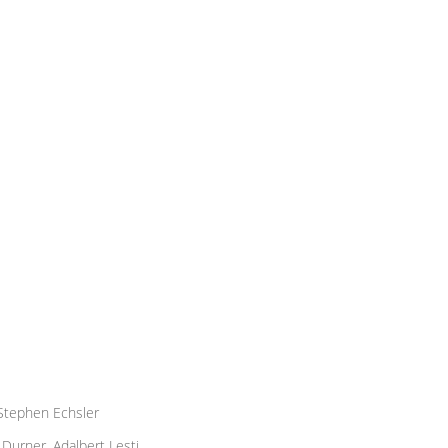
 Stephen Echsler
 Durner, Adalbert Lesti