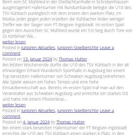
Beim vom SC Mühlried in der Dreifachturnhalle in Schrobenhausen
ausgetragenen Hallenturnier mit Rundumbande belegte die U10 des
TSV Kühbach punktgleich mit dem ersten den zweiten Platz. Im
Modus jeder gegen jeden erzielten die Kühbacher leider weniger
Treffer wie der Sieger vom FT-Ringsee Ingolstadt. Im ersten Spiel
gegen den Ausrichter SC Mühlried wurde ein 5:0 Sieg durch Tore von
2x Korbinian Wa...
weiter lesen
Posted in
Junioren Aktuelles
,
Junioren Spielberichte
Leave a
comment
Posted on
13. Januar 2024
by
Thomas Hutter
Am letzten Wochenende durfte die U10 des TSV Kühbach in der alt
ehrwürdigen Erhard Wunderlich Sporthalle in Augsburg bei einem
Top besetzten Hallenturnier von Schwaben Augsburg teilnehmen.
Alle Spiele wiesen ein hohes Tempo und eine hohe
Einsatzbereitschaft aus. Bereits im ersten Spiel traf man auf den
Veranstalter aus Schwaben Augsburg und erreichte ein starkes 0:0
und hatte mit einem Pfostenkrac...
weiter lesen
Posted in
Junioren Aktuelles
,
Junioren Spielberichte
Leave a
comment
Posted on
4. Januar 2024
by
Thomas Hutter
Bei einem stark besetzten Hallenturnier der FT Ringsee-Ingolstadt
erreichte die U10 des TSV Kühbach einen starken 6 Platz. In den