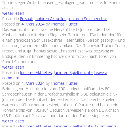
Turniersieger Wulfertshausen geschlagen geben musste. In einem
anschli...
weiter lesen
Posted in
Fußball
,
Junioren Aktuelles
,
Junioren Spielberichte
Posted on
4. März 2024
by
Thomas Hutter
Das war nichts für schwache Nerven! Die D-Junioren des TSV
Kühbach haben mit einem Sieg beim Turnier des TSV Indersdorf für
einen grandiosen Schlussakt ihrer Hallenfußball-Saison gesorgt – und
das in ungewohntem Münchner Umland. Das Team von Trainer-Team
Freddy und Julija Thomas sowie Christian Paschwitz bezwang im
Endspiel den SV Emmering hochverdient mit 2:0 nach Toren von
Suhejl Shkodra und ...
weiter lesen
Posted in
Junioren Aktuelles
,
Junioren Spielberichte
Leave a
comment
Posted on
4. März 2024
by
Thomas Hutter
Beim Jugend-Hallenturnier zum 100-jährigen Jubiläum des FC
Schrobenhausen in der Dreifachturnhalle in SOB belegten die G-
Junioren des TSV Kühbach den ersten Platz. Nach sechs Spielen
waren die Kühbacher unbesiegt, holten 16 Punkte und hatten ein
Torverhältnis von 13:3 auf. Dadurch verwiesen sie den BC Aichach
(15 Punkte ) auf Platz zwei und durften den Turniersieg feiern.
weiter lesen
Posted in
Junioren Aktuelles
,
Junioren Spielberichte
2 Comments