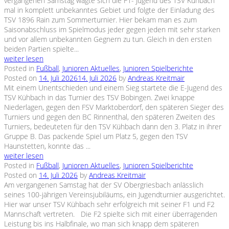
vergangenen Samstag wagte sich die F1- Jugend des TSV Kühbach
mal in komplett unbekanntes Gebiet und folgte der Einladung des
TSV 1896 Rain zum Sommerturnier. Hier bekam man es zum
Saisonabschluss im Spielmodus jeder gegen jeden mit sehr starken
und vor allem unbekannten Gegnern zu tun. Gleich in den ersten
beiden Partien spielte...
weiter lesen
Posted in
Fußball
,
Junioren Aktuelles
,
Junioren Spielberichte
Posted on
14. Juli 2026
14. Juli 2026
by
Andreas Kreitmair
Mit einem Unentschieden und einem Sieg startete die E-Jugend des
TSV Kühbach in das Turnier des TSV Bobingen. Zwei knappe
Niederlagen, gegen den FSV Marktoberdorf, den späteren Sieger des
Turniers und gegen den BC Rinnenthal, den späteren Zweiten des
Turniers, bedeuteten für den TSV Kühbach dann den 3. Platz in ihrer
Gruppe B. Das packende Spiel um Platz 5, gegen den TSV
Haunstetten, konnte das ...
weiter lesen
Posted in
Fußball
,
Junioren Aktuelles
,
Junioren Spielberichte
Posted on
14. Juli 2026
by
Andreas Kreitmair
Am vergangenen Samstag hat der SV Obergriesbach anlässlich
seines 100-jährigen Vereinsjubiläums, ein Jugendturnier ausgerichtet.
Hier war unser TSV Kühbach sehr erfolgreich mit seiner F1 und F2
Mannschaft vertreten. Die F2 spielte sich mit einer überragenden
Leistung bis ins Halbfinale, wo man sich knapp dem späteren