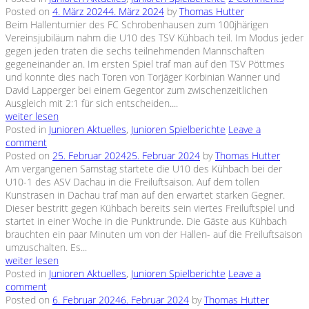
Posted on
4. März 2024
4. März 2024
by
Thomas Hutter
Beim Hallenturnier des FC Schrobenhausen zum 100jhärigen
Vereinsjubiläum nahm die U10 des TSV Kühbach teil. Im Modus jeder
gegen jeden traten die sechs teilnehmenden Mannschaften
gegeneinander an. Im ersten Spiel traf man auf den TSV Pöttmes
und konnte dies nach Toren von Torjäger Korbinian Wanner und
David Lapperger bei einem Gegentor zum zwischenzeitlichen
Ausgleich mit 2:1 für sich entscheiden....
weiter lesen
Posted in
Junioren Aktuelles
,
Junioren Spielberichte
Leave a
comment
Posted on
25. Februar 2024
25. Februar 2024
by
Thomas Hutter
Am vergangenen Samstag startete die U10 des Kühbach bei der
U10-1 des ASV Dachau in die Freiluftsaison. Auf dem tollen
Kunstrasen in Dachau traf man auf den erwartet starken Gegner.
Dieser bestritt gegen Kühbach bereits sein viertes Freiluftspiel und
startet in einer Woche in die Punktrunde. Die Gäste aus Kühbach
brauchten ein paar Minuten um von der Hallen- auf die Freiluftsaison
umzuschalten. Es...
weiter lesen
Posted in
Junioren Aktuelles
,
Junioren Spielberichte
Leave a
comment
Posted on
6. Februar 2024
6. Februar 2024
by
Thomas Hutter