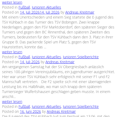
weiter lesen
Posted in
Fußball
,
Junioren Aktuelles
Posted on
14. Juli 2026
14. Juli 2026
by
Andreas Kreitmair
Mit einem Unentschieden und einem Sieg startete die E-Jugend des
TSV Kühbach in das Turnier des TSV Bobingen. Zwei knappe
Niederlagen, gegen den FSV Marktoberdorf, den späteren Sieger des
Turniers und gegen den BC Rinnenthal, den späteren Zweiten des
Turniers, bedeuteten für den TSV Kühbach dann den 3. Platz in ihrer
Gruppe B. Das packende Spiel um Platz 5, gegen den TSV
Haunstetten, konnte das ...
weiter lesen
Posted in
Fußball
,
Junioren Aktuelles
,
Junioren Spielberichte
Posted on
14. Juli 2026
by
Andreas Kreitmair
Am vergangenen Samstag hat der SV Obergriesbach anlässlich
seines 100-jährigen Vereinsjubiläums, ein Jugendturnier ausgerichtet.
Hier war unser TSV Kühbach sehr erfolgreich mit seiner F1 und F2
Mannschaft vertreten. Die F2 spielte sich mit einer überragenden
Leistung bis ins Halbfinale, wo man sich knapp dem späteren
Turniersieger Wulfertshausen geschlagen geben musste. In einem
anschli...
weiter lesen
Posted in
Fußball
,
Junioren Aktuelles
,
Junioren Spielberichte
Posted on
16. Juni 2026
by
Andreas Kreitmair
Die F-Jugend des TSV-Kühbach lud zum Festival am 13.06. mit den