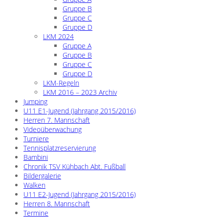
Gruppe B
Gruppe C
Gruppe D
LKM 2024
Gruppe A
Gruppe B
Gruppe C
Gruppe D
LKM-Regeln
LKM 2016 – 2023 Archiv
Jumping
U11 E1-Jugend (Jahrgang 2015/2016)
Herren 7. Mannschaft
Videoüberwachung
Turniere
Tennisplatzreservierung
Bambini
Chronik TSV Kühbach Abt. Fußball
Bildergalerie
Walken
U11 E2-Jugend (Jahrgang 2015/2016)
Herren 8. Mannschaft
Termine