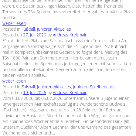
Abschlussfeier zu der alle Kinder mit ihren Familien eingeladen
waren, die Saison ausklingen lassen. Dazu hatten die Trainer die
Terrasse des TSV Sportheims vorbereitet. Hier gab es zunächst Pizza
und Ge...
weiter lesen
Posted in
Fußball
,
Junioren Aktuelles
Posted on
27. Juli 2026
by
Andreas Kreitmair
F1 mit drittem Platz zum Saisonabschluss beim Turnier in Rain Am
vergangenen Samstag wagte sich die F1- Jugend des TSV Kühbach
mal in komplett unbekanntes Gebiet und folgte der Einladung des
TSV 1896 Rain zum Sommerturnier. Hier bekam man es zum
Saisonabschluss im Spielmodus jeder gegen jeden mit sehr starken
und vor allem unbekannten Gegnern zu tun. Gleich in den ersten
beiden Partien spielte...
weiter lesen
Posted in
Fußball
,
Junioren Aktuelles
,
Junioren Spielberichte
Posted on
19. Juli 2026
by
Andreas Kreitmair
Vom 03.07.2026 bis 05.07.2026 unternahm unsere B-Jugend einen
unvergesslichen Mannschaftsausflug ins wunderschöne Budweis
(Tschechien). Insgesamt machten sich 28 Spieler, fünf Betreuer
sowie unser Busfahrer Albert Lechner auf den Weg, um gemeinsam
ein spannendes Wochenende zu erleben. Ein besonderer Dank gilt
unserem Busfahrer Albert Lechner, der uns während des gesamten
Wochenendes sicher und ...