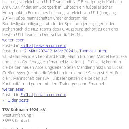
Leistungsvergleich von U11 Teams mit NLZ Beteiligung in Kühbach
Am 07.07. findet am Sportpark in Kühbach ein fußballerischer
Höhepunkt in Form eines Leistungsvergleich von U11 (Jahrgang
2014) Fußballmannschaften unter anderem mit
Bundesligabeteiligung statt. In der Spielform jeder gegen jeden
stehen sich die NLZ Teams des FC Augsburg (gehört zu den drei
besten U11 Teams in Deutschland), 1.FC N...
weiter lesen
Posted in
Fußball
Leave a comment
Posted on
12. März 2024
12. März 2024
by
Thomas Hutter
v.l.: Stefan Mandler, Leonhard Prölß, Martin Brunner, Marcel Pietruska
und Lucas Greifenegger. (Emanuel Miok fehlt) Frühzeitig konnten
die beiden neuen Abteilungsleiter Stefan Mandler (links) und Lucas
Greifenegger (rechts) die Weichen für die neue Saison stellen. Für
die 1. Mannschaft der TSV Fußballer setzen die beiden auf
Kontinuität und gehen mit dem Trainergespann Emanuel ...
weiter lesen
Posted in
Fußball
Leave a comment
←
Older posts
TSV Kühbach 1924 e.V.
Westumfahrung 1
86556 Kühbach