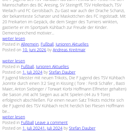
Mannschaften des BC Aresing, SV Steingriff, TSV Hollenbach, TSV
Weilach und FC Gerolsbach. Zu Gast war auch der Drache Schanzi,
der bekannteste Schanzer und Maskottchen des FC Ingolstadt. Mit
20 Freikarten im Gepäck, die dem Sieger des Turniers winkten,
gastierte er im Sportpark Kühbach zur Freude der Kinder.
Demensprechend motivier...
weiter lesen
Posted in
Allgemein
,
Fußball
,
Junioren Aktuelles
Posted on
10. Juni 2026
by
Andreas Kreitmair
weiter lesen
Posted in
Fußball
,
Junioren Aktuelles
Posted on
1. Juli 2024
by
Stefan Dauber
F Jugend Meister mit neuen Trikots, Die F Jugend des TSV Kühbach
,konnte durch einen 3:2 Sieg in Kissing ( Tore : Ferdi Schäfer , Basti
Maier, Anton Siebinger / Torwart Korbi Hoffmann Elfmeter gehalten)
die Saison ,mit acht Siegen aus acht Spielen (44 zu 9 Tore)
erfolgreich abschließen. Für einen neuen Satz Trikots möchte sich
die F Jugend des TSV Kühbach recht herzlich bei Fliesen Hoffmann
be...
weiter lesen
Posted in
Fußball
Leave a comment
Posted on
1. Juli 2024
1. Juli 2024
by
Stefan Dauber