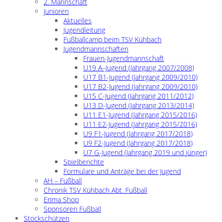
2. Mannschaft
Junioren
Aktuelles
Jugendleitung
Fußballcamp beim TSV Kühbach
Jugendmannschaften
Frauen-Jugendmannschaft
U19 A–Jugend (Jahrgang 2007/2008)
U17 B1-Jugend (Jahrgang 2009/2010)
U17 B2-Jugend (Jahrgang 2009/2010)
U15 C-Jugend (Jahrgang 2011/2012)
U13 D-Jugend (Jahrgang 2013/2014)
U11 E1-Jugend (Jahrgang 2015/2016)
U11 E2-Jugend (Jahrgang 2015/2016)
U9 F1-Jugend (Jahrgang 2017/2018)
U9 F2-Jugend (Jahrgang 2017/2018)
U7 G-Jugend (Jahrgang 2019 und jünger)
Spielberichte
Formulare und Anträge bei der Jugend
AH – Fußball
Chronik TSV Kühbach Abt. Fußball
Erima Shop
Sponsoren Fußball
Stockschützen