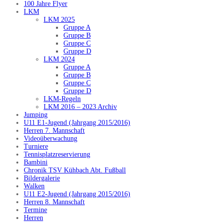
100 Jahre Flyer
LKM
LKM 2025
Gruppe A
Gruppe B
Gruppe C
Gruppe D
LKM 2024
Gruppe A
Gruppe B
Gruppe C
Gruppe D
LKM-Regeln
LKM 2016 – 2023 Archiv
Jumping
U11 E1-Jugend (Jahrgang 2015/2016)
Herren 7. Mannschaft
Videoüberwachung
Turniere
Tennisplatzreservierung
Bambini
Chronik TSV Kühbach Abt. Fußball
Bildergalerie
Walken
U11 E2-Jugend (Jahrgang 2015/2016)
Herren 8. Mannschaft
Termine
Herren