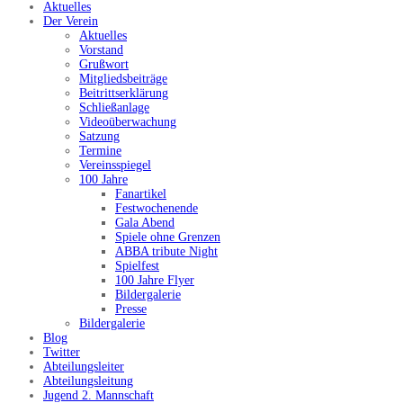
Aktuelles
Der Verein
Aktuelles
Vorstand
Grußwort
Mitgliedsbeiträge
Beitrittserklärung
Schließanlage
Videoüberwachung
Satzung
Termine
Vereinsspiegel
100 Jahre
Fanartikel
Festwochenende
Gala Abend
Spiele ohne Grenzen
ABBA tribute Night
Spielfest
100 Jahre Flyer
Bildergalerie
Presse
Bildergalerie
Blog
Twitter
Abteilungsleiter
Abteilungsleitung
Jugend 2. Mannschaft