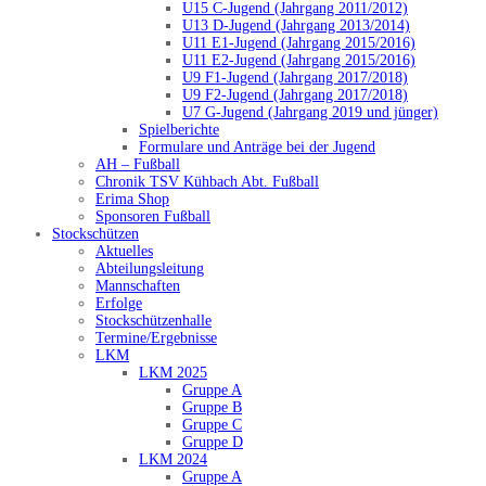
U15 C-Jugend (Jahrgang 2011/2012)
U13 D-Jugend (Jahrgang 2013/2014)
U11 E1-Jugend (Jahrgang 2015/2016)
U11 E2-Jugend (Jahrgang 2015/2016)
U9 F1-Jugend (Jahrgang 2017/2018)
U9 F2-Jugend (Jahrgang 2017/2018)
U7 G-Jugend (Jahrgang 2019 und jünger)
Spielberichte
Formulare und Anträge bei der Jugend
AH – Fußball
Chronik TSV Kühbach Abt. Fußball
Erima Shop
Sponsoren Fußball
Stockschützen
Aktuelles
Abteilungsleitung
Mannschaften
Erfolge
Stockschützenhalle
Termine/Ergebnisse
LKM
LKM 2025
Gruppe A
Gruppe B
Gruppe C
Gruppe D
LKM 2024
Gruppe A