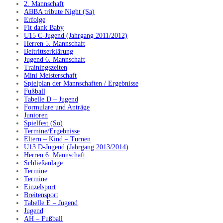
2. Mannschaft
ABBA tribute Night (Sa)
Erfolge
Fit dank Baby
U15 C-Jugend (Jahrgang 2011/2012)
Herren 5. Mannschaft
Beitrittserklärung
Jugend 6. Mannschaft
Trainingszeiten
Mini Meisterschaft
Spielplan der Mannschaften / Ergebnisse
Fußball
Tabelle D – Jugend
Formulare und Anträge
Junioren
Spielfest (So)
Termine/Ergebnisse
Eltern – Kind – Turnen
U13 D-Jugend (Jahrgang 2013/2014)
Herren 6. Mannschaft
Schließanlage
Termine
Termine
Einzelsport
Breitensport
Tabelle E – Jugend
Jugend
AH – Fußball