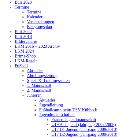
Buli 2023
Termine
Termine
Kalender
Veranstaltungen
Belegungsplan
Buli 2022
Buli 2018
Bildergalerie
LKM 2016 – 2023 Archiv
LKM 2024
Erima-Shop
LKM-Regeln
Fußball
Aktuelles
Abteilungsleitung
Spiel- & Trainingszeiten
1. Mannschaft
2. Mannschaft
Junioren
Aktuelles
Jugendleitung
Fußballcamp beim TSV Kühbach
Jugendmannschaften
Frauen-Jugendmannschaft
U19 A–Jugend (Jahrgang 2007/2008)
U17 B1-Jugend (Jahrgang 2009/2010)
U17 B2-Jugend (Jahrgang 2009/2010)