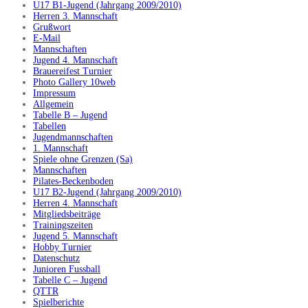
U17 B1-Jugend (Jahrgang 2009/2010)
Herren 3. Mannschaft
Grußwort
E-Mail
Mannschaften
Jugend 4. Mannschaft
Brauereifest Turnier
Photo Gallery 10web
Impressum
Allgemein
Tabelle B – Jugend
Tabellen
Jugendmannschaften
1. Mannschaft
Spiele ohne Grenzen (Sa)
Mannschaften
Pilates-Beckenboden
U17 B2-Jugend (Jahrgang 2009/2010)
Herren 4. Mannschaft
Mitgliedsbeiträge
Trainingszeiten
Jugend 5. Mannschaft
Hobby Turnier
Datenschutz
Junioren Fussball
Tabelle C – Jugend
QTTR
Spielberichte