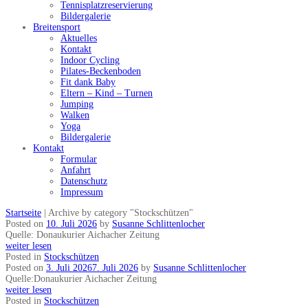
Tennisplatzreservierung
Bildergalerie
Breitensport
Aktuelles
Kontakt
Indoor Cycling
Pilates-Beckenboden
Fit dank Baby
Eltern – Kind – Turnen
Jumping
Walken
Yoga
Bildergalerie
Kontakt
Formular
Anfahrt
Datenschutz
Impressum
Startseite
|
Archive by category "Stockschützen"
Posted on
10. Juli 2026
by
Susanne Schlittenlocher
Quelle: Donaukurier Aichacher Zeitung
weiter lesen
Posted in
Stockschützen
Posted on
3. Juli 2026
7. Juli 2026
by
Susanne Schlittenlocher
Quelle:Donaukurier Aichacher Zeitung
weiter lesen
Posted in
Stockschützen