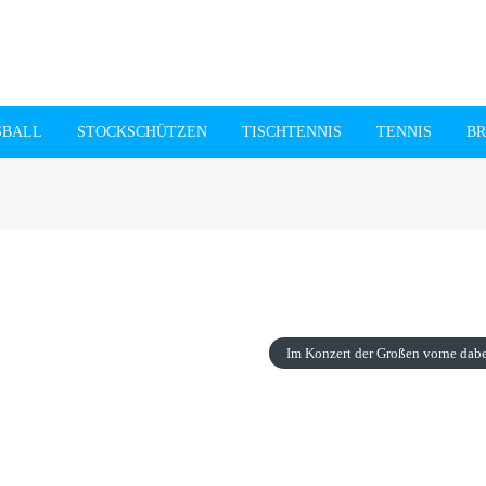
BALL
STOCKSCHÜTZEN
TISCHTENNIS
TENNIS
BR
Im Konzert der Großen vorne dab