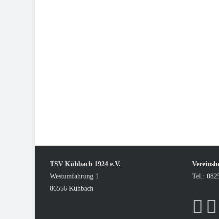
TSV Kühbach 1924 e.V.
Vereinsh
Westumfahrung 1
Tel.: 082
86556 Kühbach