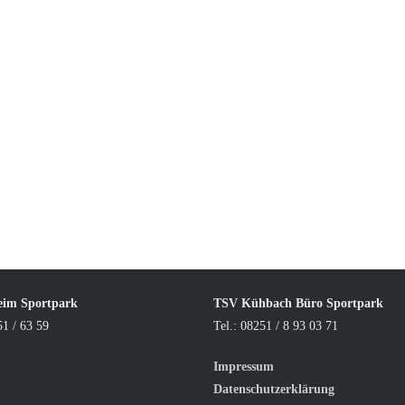
eim Sportpark
TSV Kühbach Büro Sportpark
51 / 63 59
Tel.: 08251 / 8 93 03 71
Impressum
Datenschutzerklärung