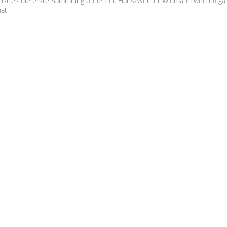
etzt ist es die erste Sammlung ohne Ihn. Hans-Werner Widmann wird im gan
at.