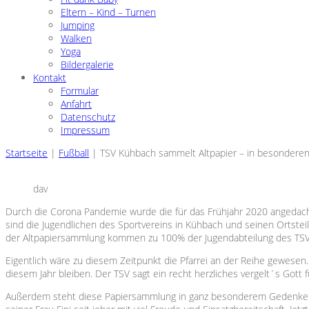
Eltern – Kind – Turnen
Jumping
Walken
Yoga
Bildergalerie
Kontakt
Formular
Anfahrt
Datenschutz
Impressum
Startseite
|
Fußball
|
TSV Kühbach sammelt Altpapier – in besondere
dav
Durch die Corona Pandemie wurde die für das Frühjahr 2020 angedach
sind die Jugendlichen des Sportvereins in Kühbach und seinen Ortstei
der Altpapiersammlung kommen zu 100% der Jugendabteilung des TSV’
Eigentlich wäre zu diesem Zeitpunkt die Pfarrei an der Reihe gewesen
diesem Jahr bleiben. Der TSV sagt ein recht herzliches vergelt´s Gott 
Außerdem steht diese Papiersammlung in ganz besonderem Gedenken a