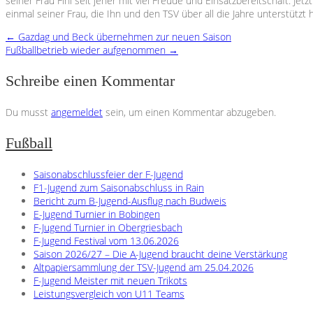
seiner Frau Fini seit jeher mit viel Freude und Einsatzbereitschaft. J
einmal seiner Frau, die Ihn und den TSV über all die Jahre unterstützt h
←
Gazdag und Beck übernehmen zur neuen Saison
Fußballbetrieb wieder aufgenommen
→
Schreibe einen Kommentar
Du musst
angemeldet
sein, um einen Kommentar abzugeben.
Fußball
Saisonabschlussfeier der F-Jugend
F1-Jugend zum Saisonabschluss in Rain
Bericht zum B-Jugend-Ausflug nach Budweis
E-Jugend Turnier in Bobingen
F-Jugend Turnier in Obergriesbach
F-Jugend Festival vom 13.06.2026
Saison 2026/27 – Die A-Jugend braucht deine Verstärkung
Altpapiersammlung der TSV-Jugend am 25.04.2026
F-Jugend Meister mit neuen Trikots
Leistungsvergleich von U11 Teams