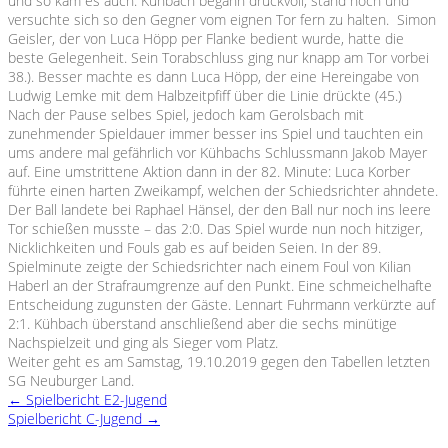
und so kam es auch.
Kühbach
begann druckvoll, stand hoch und
versuchte sich so den Gegner vom eignen Tor fern zu halten. Simon
Geisler, der von Luca Höpp per Flanke bedient wurde, hatte die
beste Gelegenheit. Sein Torabschluss ging nur knapp am Tor vorbei
38.). Besser machte es dann Luca Höpp, der eine Hereingabe von
Ludwig Lemke mit dem Halbzeitpfiff über die Linie drückte (45.)
Nach der Pause selbes Spiel, jedoch kam
Gerolsbach
mit
zunehmender Spieldauer immer besser ins Spiel und tauchten ein
ums andere mal gefährlich vor Kühbachs Schlussmann Jakob Mayer
auf. Eine umstrittene Aktion dann in der 82. Minute: Luca Korber
führte einen harten Zweikampf, welchen der Schiedsrichter ahndete.
Der Ball landete bei Raphael Hänsel, der den Ball nur noch ins leere
Tor schießen musste – das 2:0. Das Spiel wurde nun noch hitziger,
Nicklichkeiten und Fouls gab es auf beiden Seien. In der 89.
Spielminute zeigte der Schiedsrichter nach einem Foul von Kilian
Haberl an der Strafraumgrenze auf den Punkt. Eine schmeichelhafte
Entscheidung zugunsten der Gäste. Lennart Fuhrmann verkürzte auf
2:1. Kühbach überstand anschließend aber die sechs minütige
Nachspielzeit und ging als Sieger vom Platz.
Weiter geht es am Samstag,
19.10.2019
gegen den Tabellen letzten
SG Neuburger Land.
←
Spielbericht E2-Jugend
Spielbericht C-Jugend
→