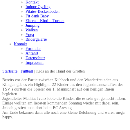
Kontakt
Indoor Cycling
Pilates-Beckenboden
Fit dank Baby
Eltern – Kind – Turnen
Jumping
Walken
Yoga
Bildergalerie
Kontakt
Formular
Anfahrt
Datenschutz
Impressum
Startseite
|
Fußball
|
Kids an der Hand der Großen
Bereits vor der Partie zwischen Kühbach und den Wanderfreunden aus
Klingen gab es ein Highlight. 22 Kinder aus den Jugendmannschaften des
TSV´s durften die Spieler der 1. Mannschaft auf den heiligen Rasen
begleiten.
Jugendleiter Mathias Ivenz lobte die Kinder, die es sehr gut gemacht haben.
Einige wollten am liebsten kommenden Sonntag wieder mit dabei sein.
Jedoch gastiert man dort beim BC Aresing.
Am Ende bekamen dann alle noch eine kleine Belohnung und waren mega
happy.