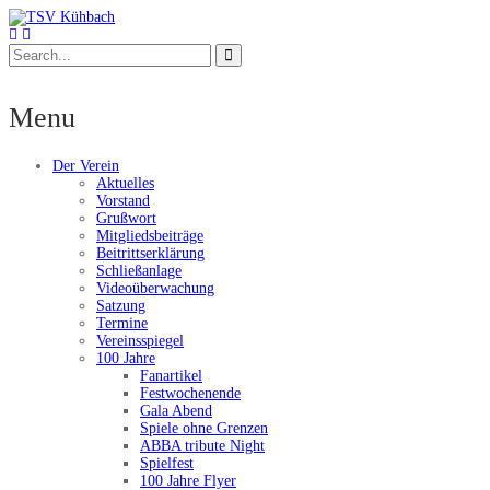
Menu
Der Verein
Aktuelles
Vorstand
Grußwort
Mitgliedsbeiträge
Beitrittserklärung
Schließanlage
Videoüberwachung
Satzung
Termine
Vereinsspiegel
100 Jahre
Fanartikel
Festwochenende
Gala Abend
Spiele ohne Grenzen
ABBA tribute Night
Spielfest
100 Jahre Flyer