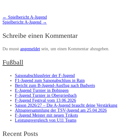
←
Spielbericht A-Jugend
Spielbericht A-Jugend
→
Schreibe einen Kommentar
Du musst
angemeldet
sein, um einen Kommentar abzugeben.
Fußball
Saisonabschlussfeier der F-Jugend
F1-Jugend zum Saisonabschluss in Rain
Bericht zum B-Jugend-Ausflug nach Budweis
E-Jugend Turnier in Bobingen
F-Jugend Turnier in Obergriesbach
F-Jugend Festival vom 13.06.2026
Saison 2026/27 – Die A-Jugend braucht deine Verstärkung
Altpapiersammlung der TSV-Jugend am 25.04.2026
F-Jugend Meister mit neuen Trikots
Leistungsvergleich von U11 Teams
Recent Posts