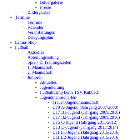
Bildergalerie
Presse
Bildergalerie
Termine
Termine
Kalender
Veranstaltungen
Belegungsplan
Erima-Shop
Fußball
Aktuelles
Abteilungsleitung
Spiel- & Trainingszeiten
1. Mannschaft
2. Mannschaft
Junioren
Aktuelles
Jugendleitung
Fußballcamp beim TSV Kühbach
Jugendmannschaften
Frauen-Jugendmannschaft
U19 A–Jugend (Jahrgang 2007/2008)
U17 B1-Jugend (Jahrgang 2009/2010)
U17 B2-Jugend (Jahrgang 2009/2010)
U15 C-Jugend (Jahrgang 2011/2012)
U13 D-Jugend (Jahrgang 2013/2014)
U11 E1-Jugend (Jahrgang 2015/2016)
U11 E2-Jugend (Jahrgang 2015/2016)