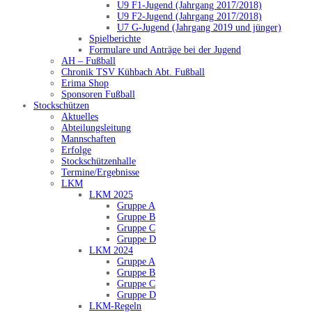
U9 F1-Jugend (Jahrgang 2017/2018)
U9 F2-Jugend (Jahrgang 2017/2018)
U7 G-Jugend (Jahrgang 2019 und jünger)
Spielberichte
Formulare und Anträge bei der Jugend
AH – Fußball
Chronik TSV Kühbach Abt. Fußball
Erima Shop
Sponsoren Fußball
Stockschützen
Aktuelles
Abteilungsleitung
Mannschaften
Erfolge
Stockschützenhalle
Termine/Ergebnisse
LKM
LKM 2025
Gruppe A
Gruppe B
Gruppe C
Gruppe D
LKM 2024
Gruppe A
Gruppe B
Gruppe C
Gruppe D
LKM-Regeln