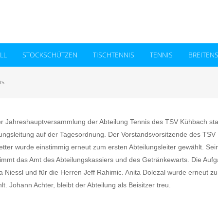
L
STOCKSCHÜTZEN
TISCHTENNIS
TENNIS
BREITEN
is
er Jahreshauptversammlung der Abteilung Tennis des TSV Kühbach s
lungsleitung auf der Tagesordnung. Der Vorstandsvorsitzende des TSV
etter wurde einstimmig erneut zum ersten Abteilungsleiter gewählt. Sei
immt das Amt des Abteilungskassiers und des Getränkewarts. Die Aufga
 Niessl und für die Herren Jeff Rahimic. Anita Dolezal wurde erneut zu
t. Johann Achter, bleibt der Abteilung als Beisitzer treu.