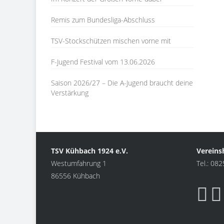
Remis zum Bundesliga-Abschluss
TSV-Stockschützen mischen vorne mit
F-Jugend Festival vom 13.06.2026
Saison 2026/27 – Die A-Jugend braucht deine
Verstärkung
TSV Kühbach 1924 e.V.
Vereins
Westumfahrung 1
Tel.: 08
86556 Kühbach