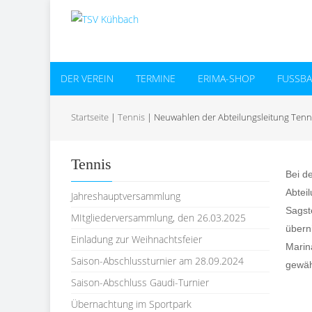
DER VEREIN
TERMINE
ERIMA-SHOP
FUSSBAL
Startseite
|
Tennis
|
Neuwahlen der Abteilungsleitung Tenn
Tennis
Bei d
Abtei
Jahreshauptversammlung
Sagst
MItgliederversammlung, den 26.03.2025
übern
Einladung zur Weihnachtsfeier
Marina
Saison-Abschlussturnier am 28.09.2024
gewähl
Saison-Abschluss Gaudi-Turnier
Übernachtung im Sportpark