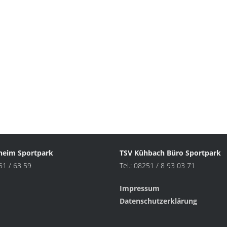
heim Sportpark
TSV Kühbach Büro Sportpark
251 / 63 59
Tel.: 08251 / 8 93 03 71
Impressum
Datenschutzerklärung