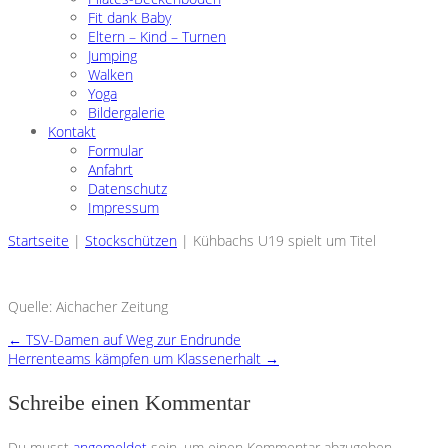
Fit dank Baby
Eltern – Kind – Turnen
Jumping
Walken
Yoga
Bildergalerie
Kontakt
Formular
Anfahrt
Datenschutz
Impressum
Startseite
|
Stockschützen
|
Kühbachs U19 spielt um Titel
Quelle: Aichacher Zeitung
←
TSV-Damen auf Weg zur Endrunde
Herrenteams kämpfen um Klassenerhalt
→
Schreibe einen Kommentar
Du musst
angemeldet
sein, um einen Kommentar abzugeben.