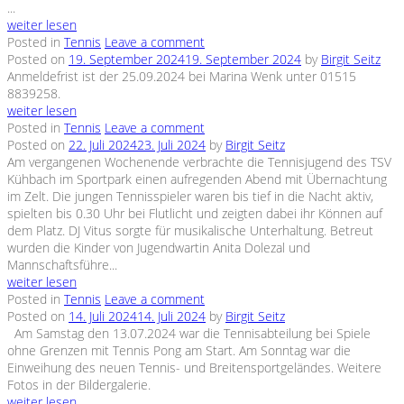
...
weiter lesen
Posted in
Tennis
Leave a comment
Posted on
19. September 2024
19. September 2024
by
Birgit Seitz
Anmeldefrist ist der 25.09.2024 bei Marina Wenk unter 01515
8839258.
weiter lesen
Posted in
Tennis
Leave a comment
Posted on
22. Juli 2024
23. Juli 2024
by
Birgit Seitz
Am vergangenen Wochenende verbrachte die Tennisjugend des TSV
Kühbach im Sportpark einen aufregenden Abend mit Übernachtung
im Zelt. Die jungen Tennisspieler waren bis tief in die Nacht aktiv,
spielten bis 0.30 Uhr bei Flutlicht und zeigten dabei ihr Können auf
dem Platz. DJ Vitus sorgte für musikalische Unterhaltung. Betreut
wurden die Kinder von Jugendwartin Anita Dolezal und
Mannschaftsführe...
weiter lesen
Posted in
Tennis
Leave a comment
Posted on
14. Juli 2024
14. Juli 2024
by
Birgit Seitz
Am Samstag den 13.07.2024 war die Tennisabteilung bei Spiele
ohne Grenzen mit Tennis Pong am Start. Am Sonntag war die
Einweihung des neuen Tennis- und Breitensportgeländes. Weitere
Fotos in der Bildergalerie.
weiter lesen