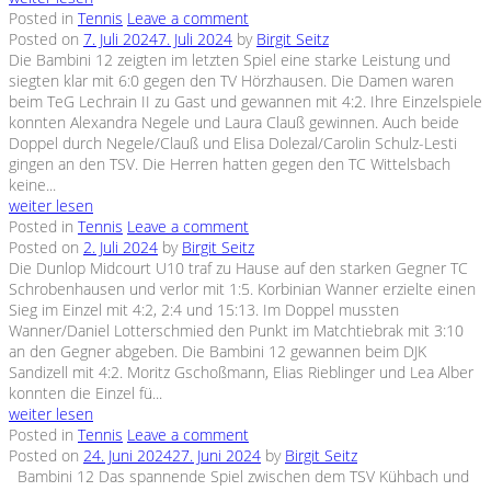
Posted in
Tennis
Leave a comment
Posted on
7. Juli 2024
7. Juli 2024
by
Birgit Seitz
Die Bambini 12 zeigten im letzten Spiel eine starke Leistung und
siegten klar mit 6:0 gegen den TV Hörzhausen. Die Damen waren
beim TeG Lechrain II zu Gast und gewannen mit 4:2. Ihre Einzelspiele
konnten Alexandra Negele und Laura Clauß gewinnen. Auch beide
Doppel durch Negele/Clauß und Elisa Dolezal/Carolin Schulz-Lesti
gingen an den TSV. Die Herren hatten gegen den TC Wittelsbach
keine...
weiter lesen
Posted in
Tennis
Leave a comment
Posted on
2. Juli 2024
by
Birgit Seitz
Die Dunlop Midcourt U10 traf zu Hause auf den starken Gegner TC
Schrobenhausen und verlor mit 1:5. Korbinian Wanner erzielte einen
Sieg im Einzel mit 4:2, 2:4 und 15:13. Im Doppel mussten
Wanner/Daniel Lotterschmied den Punkt im Matchtiebrak mit 3:10
an den Gegner abgeben. Die Bambini 12 gewannen beim DJK
Sandizell mit 4:2. Moritz Gschoßmann, Elias Rieblinger und Lea Alber
konnten die Einzel fü...
weiter lesen
Posted in
Tennis
Leave a comment
Posted on
24. Juni 2024
27. Juni 2024
by
Birgit Seitz
Bambini 12 Das spannende Spiel zwischen dem TSV Kühbach und