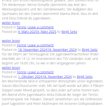
erneut zum ersten Abteilungsleiter gewählt. Sein Stellvertreter ist
Tim Wedemeyer. Bernd Stimpfle übernimmt das Amt des
Abteilungskassiers und des Getränkewarts. Die Aufgaben des
Sportwarts bei den Damen übernimmt Marina Wenk. Neu im Amt
sind Elisa Dolezal als Jugendwarti...
weiter lesen
Posted in
Tennis
Leave a comment
Posted on
9. März 2025
9. März 2025
by
Birgit Seitz
weiter lesen
Posted in
Tennis
Leave a comment
Posted on
18. November 2024
18. November 2024
by
Birgit Seitz
Für die Eltern der Tennisjugend: Die Jugendweihnachtsfeier findet
ebenfalls am 14.12. im Innenbereich des TSV-Geländes statt und
beginnt um 16:00 Uhr, so wie in den vergangenen Jahren.
weiter lesen
Posted in
Tennis
Leave a comment
Posted on
1. Oktober 2024
18. November 2024
by
Birgit Seitz
Am Wochenende fand in entspannter Atmosphäre unser legendäres
Saison-Abschlussturnier statt. Mit viel Spaß wurde auf allen 3 Plätzen
Doppel sowie Mixed gespielt, so dass jeder auf seine Kosten kam.
Am Abend ehrte Jugendwartin Anita Dolezal die Sieger der Tennis-
Sommerspiele mit Pokalen. Danach verwöhnten uns die Grillmeister
Josef Sagstetter und Peter Muthmann mit leckeren Grillspezialitäten