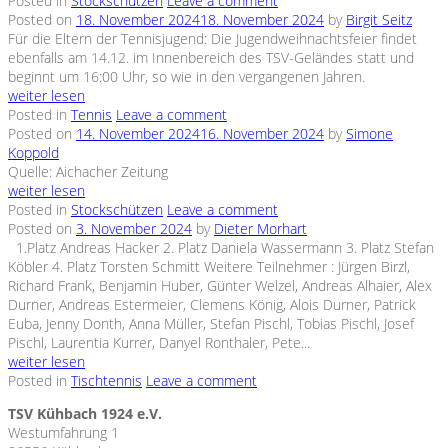
Posted in
Stockschützen
Leave a comment
Posted on
18. November 2024
18. November 2024
by
Birgit Seitz
Für die Eltern der Tennisjugend: Die Jugendweihnachtsfeier findet
ebenfalls am 14.12. im Innenbereich des TSV-Geländes statt und
beginnt um 16:00 Uhr, so wie in den vergangenen Jahren.
weiter lesen
Posted in
Tennis
Leave a comment
Posted on
14. November 2024
16. November 2024
by
Simone
Koppold
Quelle: Aichacher Zeitung
weiter lesen
Posted in
Stockschützen
Leave a comment
Posted on
3. November 2024
by
Dieter Morhart
1.Platz Andreas Hacker 2. Platz Daniela Wassermann 3. Platz Stefan
Köbler 4. Platz Torsten Schmitt Weitere Teilnehmer : Jürgen Birzl,
Richard Frank, Benjamin Huber, Günter Welzel, Andreas Alhaier, Alex
Durner, Andreas Estermeier, Clemens König, Alois Durner, Patrick
Euba, Jenny Donth, Anna Müller, Stefan Pischl, Tobias Pischl, Josef
Pischl, Laurentia Kurrer, Danyel Ronthaler, Pete...
weiter lesen
Posted in
Tischtennis
Leave a comment
TSV Kühbach 1924 e.V.
Westumfahrung 1