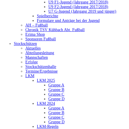
U9 F1-Jugend (Jahrgang 2017/2018)
U9 F2-Jugend (Jahrgang 2017/2018)
U7 G-Jugend (Jahrgang 2019 und jünger)
Spielberichte
Formulare und Anträge bei der Jugend
AH – Fußball
Chronik TSV Kühbach Abt. Fußball
Erima Shop
Sponsoren Fußball
Stockschützen
Aktuelles
Abteilungsleitung
Mannschaften
Erfolge
Stockschützenhalle
Termine/Ergebnisse
LKM
LKM 2025
Gruppe A
Gruppe B
Gruppe C
Gruppe D
LKM 2024
Gruppe A
Gruppe B
Gruppe C
Gruppe D
LKM-Regeln