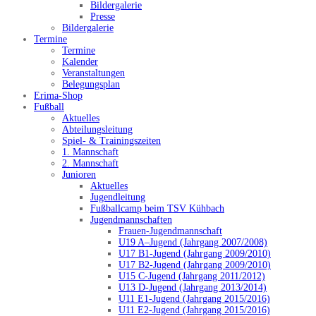
Bildergalerie
Presse
Bildergalerie
Termine
Termine
Kalender
Veranstaltungen
Belegungsplan
Erima-Shop
Fußball
Aktuelles
Abteilungsleitung
Spiel- & Trainingszeiten
1. Mannschaft
2. Mannschaft
Junioren
Aktuelles
Jugendleitung
Fußballcamp beim TSV Kühbach
Jugendmannschaften
Frauen-Jugendmannschaft
U19 A–Jugend (Jahrgang 2007/2008)
U17 B1-Jugend (Jahrgang 2009/2010)
U17 B2-Jugend (Jahrgang 2009/2010)
U15 C-Jugend (Jahrgang 2011/2012)
U13 D-Jugend (Jahrgang 2013/2014)
U11 E1-Jugend (Jahrgang 2015/2016)
U11 E2-Jugend (Jahrgang 2015/2016)