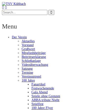
Menu
Der Verein
Aktuelles
Vorstand
Grußwort
Mitgliedsbeiträge
Beitrittserklärung
Schließanlage
Videoüberwachung
Satzung
Termine
Vereinsspiegel
100 Jahre
Fanartikel
Festwochenende
Gala Abend
Spiele ohne Grenzen
ABBA tribute Night
Spielfest
100 Jahre Flyer