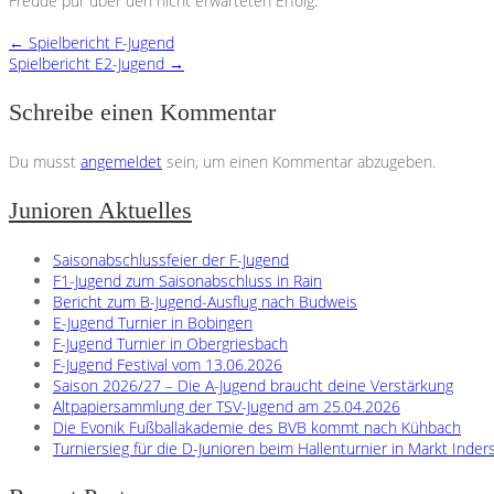
Freude pur über den nicht erwarteten Erfolg.
←
Spielbericht F-Jugend
Spielbericht E2-Jugend
→
Schreibe einen Kommentar
Du musst
angemeldet
sein, um einen Kommentar abzugeben.
Junioren Aktuelles
Saisonabschlussfeier der F-Jugend
F1-Jugend zum Saisonabschluss in Rain
Bericht zum B-Jugend-Ausflug nach Budweis
E-Jugend Turnier in Bobingen
F-Jugend Turnier in Obergriesbach
F-Jugend Festival vom 13.06.2026
Saison 2026/27 – Die A-Jugend braucht deine Verstärkung
Altpapiersammlung der TSV-Jugend am 25.04.2026
Die Evonik Fußballakademie des BVB kommt nach Kühbach
Turniersieg für die D-Junioren beim Hallenturnier in Markt Inder