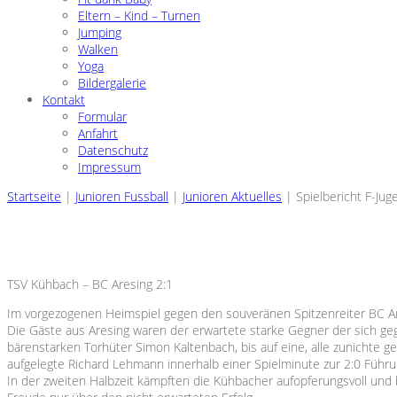
Eltern – Kind – Turnen
Jumping
Walken
Yoga
Bildergalerie
Kontakt
Formular
Anfahrt
Datenschutz
Impressum
Startseite
|
Junioren Fussball
|
Junioren Aktuelles
|
Spielbericht F-Jug
TSV Kühbach – BC Aresing 2:1
Im vorgezogenen Heimspiel gegen den souveränen Spitzenreiter BC Aresi
Die Gäste aus Aresing waren der erwartete starke Gegner der sich ge
bärenstarken Torhüter Simon Kaltenbach, bis auf eine, alle zunichte 
aufgelegte Richard Lehmann innerhalb einer Spielminute zur 2:0 Führu
In der zweiten Halbzeit kämpften die Kühbacher aufopferungsvoll und