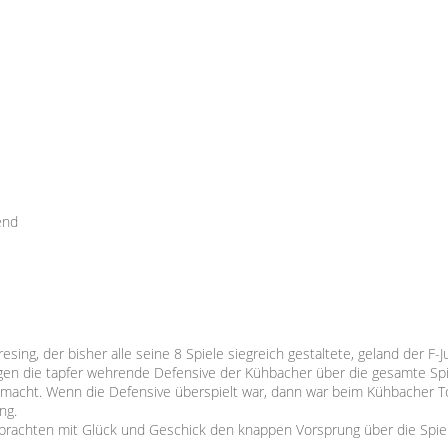
end
ng, der bisher alle seine 8 Spiele siegreich gestaltete, geland der F-J
gen die tapfer wehrende Defensive der Kühbacher über die gesamte Spi
gemacht. Wenn die Defensive überspielt war, dann war beim Kühbacher To
ng.
 brachten mit Glück und Geschick den knappen Vorsprung über die Spiel