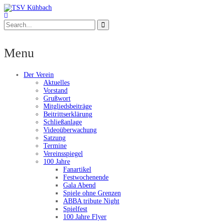
Menu
Der Verein
Aktuelles
Vorstand
Grußwort
Mitgliedsbeiträge
Beitrittserklärung
Schließanlage
Videoüberwachung
Satzung
Termine
Vereinsspiegel
100 Jahre
Fanartikel
Festwochenende
Gala Abend
Spiele ohne Grenzen
ABBA tribute Night
Spielfest
100 Jahre Flyer