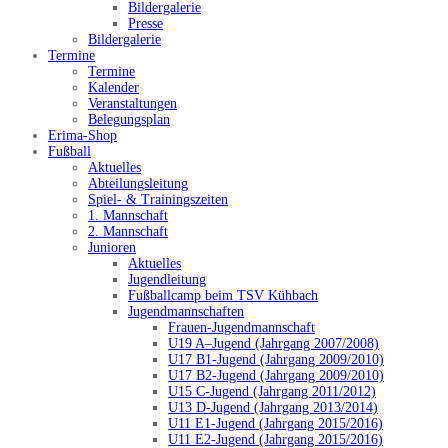
Bildergalerie
Presse
Bildergalerie
Termine
Termine
Kalender
Veranstaltungen
Belegungsplan
Erima-Shop
Fußball
Aktuelles
Abteilungsleitung
Spiel- & Trainingszeiten
1. Mannschaft
2. Mannschaft
Junioren
Aktuelles
Jugendleitung
Fußballcamp beim TSV Kühbach
Jugendmannschaften
Frauen-Jugendmannschaft
U19 A–Jugend (Jahrgang 2007/2008)
U17 B1-Jugend (Jahrgang 2009/2010)
U17 B2-Jugend (Jahrgang 2009/2010)
U15 C-Jugend (Jahrgang 2011/2012)
U13 D-Jugend (Jahrgang 2013/2014)
U11 E1-Jugend (Jahrgang 2015/2016)
U11 E2-Jugend (Jahrgang 2015/2016)