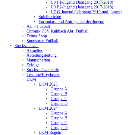
U9 F1-Jugend (Jahrgang 2017/2018)
U9 F2-Jugend (Jahrgang 2017/2018)
U7 G-Jugend (Jahrgang 2019 und jünger)
Spielberichte
Formulare und Anträge bei der Jugend
AH – Fußball
Chronik TSV Kühbach Abt. Fußball
Erima Shop
Sponsoren Fußball
Stockschützen
Aktuelles
Abteilungsleitung
Mannschaften
Erfolge
Stockschützenhalle
Termine/Ergebnisse
LKM
LKM 2025
Gruppe A
Gruppe B
Gruppe C
Gruppe D
LKM 2024
Gruppe A
Gruppe B
Gruppe C
Gruppe D
LKM-Regeln