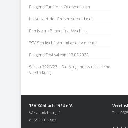
F-Jugend Turnier in Obergriesbach
Im Konzert der Großen vorne dabei
Remis zum Bundesliga-Abschluss
TSV-Stockschützen mischen vorne mit
F-Jugend Festival vom 13.06.2026
Saison 2026/27 – Die A-Jugend braucht deine
Verstärkung
TSV Kühbach 1924 e.V.
Vereins
Westumfahrung 1
Tel.: 08
86556 Kühbach