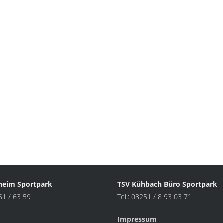
heim Sportpark
TSV Kühbach Büro Sportpark
251 / 63 59
Tel.: 08251 / 8 93 03 71
Impressum