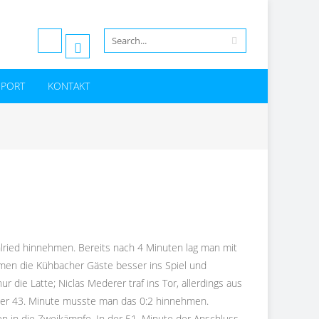
SPORT
KONTAKT
hlried hinnehmen. Bereits nach 4 Minuten lag man mit
amen die Kühbacher Gäste besser ins Spiel und
r die Latte; Niclas Mederer traf ins Tor, allerdings aus
 der 43. Minute musste man das 0:2 hinnehmen.
 in die Zweikämpfe. In der 51. Minute der Anschluss