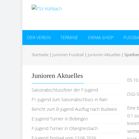
DER VEREIN
TERMINE
ERIMA-SHOP
FUSSBAL
Startseite
|
Junioren Fussball
|
Junioren Aktuelles
|
Spielbe
Junioren Aktuelles
05.10
Saisonabschlussfeier der F-Jugend
(SG) S
F1-Jugend zum Saisonabschluss in Rain
Eine 
Bericht zum B-Jugend-Ausflug nach Budweis
0:1 z
E-Jugend Turnier in Bobingen
kreier
F-Jugend Turnier in Obergriesbach
verme
F-Jugend Festival vom 13.06.2026
Nach 