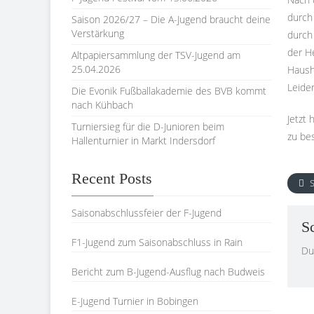
durch
Saison 2026/27 – Die A-Jugend braucht deine
Verstärkung
durch
der He
Altpapiersammlung der TSV-Jugend am
25.04.2026
Haush
Leide
Die Evonik Fußballakademie des BVB kommt
nach Kühbach
Jetzt 
Turniersieg für die D-Junioren beim
zu bes
Hallenturnier in Markt Indersdorf
Recent Posts
S
Saisonabschlussfeier der F-Jugend
S
F1-Jugend zum Saisonabschluss in Rain
Du
Bericht zum B-Jugend-Ausflug nach Budweis
E-Jugend Turnier in Bobingen