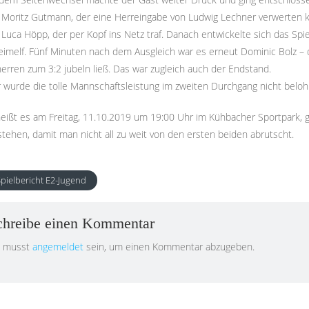
 Moritz Gutmann, der eine Herreingabe von Ludwig Lechner verwerten ko
 Luca Höpp, der per Kopf ins Netz traf. Danach entwickelte sich das Sp
imelf. Fünf Minuten nach dem Ausgleich war es erneut Dominic Bolz – de
erren zum 3:2 jubeln ließ. Das war zugleich auch der Endstand.
r wurde die tolle Mannschaftsleistung im zweiten Durchgang nicht beloh
heißt es am Freitag,
11.10.2019
um 19:00 Uhr im Kühbacher Sportpark, 
tehen, damit man nicht all zu weit von den ersten beiden abrutscht.
pielbericht E2-Jugend
chreibe einen Kommentar
 musst
angemeldet
sein, um einen Kommentar abzugeben.