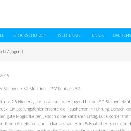
L
STOCKSCHÜTZEN
TISCHTENNIS
TENNIS
BREITEN
richt A-Jugend
.2019
V Steingriff / SC Mühlried – TSV
Kühbach 3:2
bittere 2:3 Niederlage musste unsere A-Jugend bei der SG Steingriff/Mü
urück. Ein Stellungsfehler brachte die Hausherren in Führung. Danach k
ten gute Möglichkeiten, jedoch ohne Zählbaren Erfolg. Luca Korber traf nu
intlichen Abseitstor. Und so kam es wie es im Fußball eben kommt: in
dem Seitenwechsel machte der Gast weiter Druck und ging entschlossen