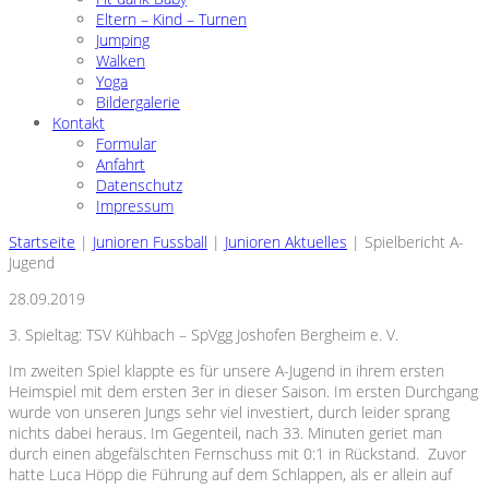
Eltern – Kind – Turnen
Jumping
Walken
Yoga
Bildergalerie
Kontakt
Formular
Anfahrt
Datenschutz
Impressum
Startseite
|
Junioren Fussball
|
Junioren Aktuelles
|
Spielbericht A-
Jugend
28.09.2019
3. Spieltag: TSV Kühbach – SpVgg Joshofen Bergheim e. V.
Im zweiten Spiel klappte es für unsere A-Jugend in ihrem ersten
Heimspiel mit dem ersten 3er in dieser Saison. Im ersten Durchgang
wurde von unseren Jungs sehr viel investiert, durch leider sprang
nichts dabei heraus. Im Gegenteil, nach 33. Minuten geriet man
durch einen abgefälschten Fernschuss mit 0:1 in Rückstand. Zuvor
hatte Luca Höpp die Führung auf dem Schlappen, als er allein auf