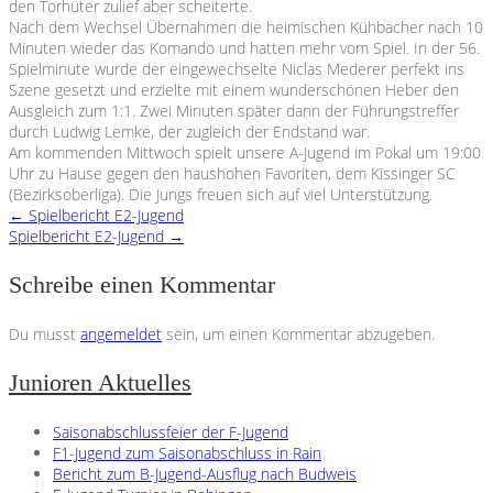
den Torhüter zulief aber scheiterte.
Nach dem Wechsel Übernahmen die heimischen Kühbacher nach 10
Minuten wieder das Komando und hatten mehr vom Spiel. In der 56.
Spielminute wurde der eingewechselte Niclas Mederer perfekt ins
Szene gesetzt und erzielte mit einem wunderschönen Heber den
Ausgleich zum 1:1. Zwei Minuten später dann der Führungstreffer
durch Ludwig Lemke, der zugleich der Endstand war.
Am kommenden Mittwoch spielt unsere A-Jugend im Pokal um 19:00
Uhr zu Hause gegen den haushohen Favoriten, dem Kissinger SC
(Bezirksoberliga). Die Jungs freuen sich auf viel Unterstützung.
←
Spielbericht E2-Jugend
Spielbericht E2-Jugend
→
Schreibe einen Kommentar
Du musst
angemeldet
sein, um einen Kommentar abzugeben.
Junioren Aktuelles
Saisonabschlussfeier der F-Jugend
F1-Jugend zum Saisonabschluss in Rain
Bericht zum B-Jugend-Ausflug nach Budweis