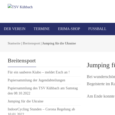
DER VEREIN
TERMINE
ERIMA-SHOP
FUSSBALL
Startseite
|
Breitensport
|
Jumping für die Ukraine
Breitensport
Jumping f
Für ein sauberes Kiabo – meldet Euch an !
Bei wunderschön
Papiersammlung der Jugendabteilungen
Begeisterte im R
Papiersammlung des TSV Kühbach am Samstag
den 08.10.2022
Am Ende konnte 
Jumping für die Ukraine
IndoorCycling Stunden – Corona Regelung ab
10.01.2022