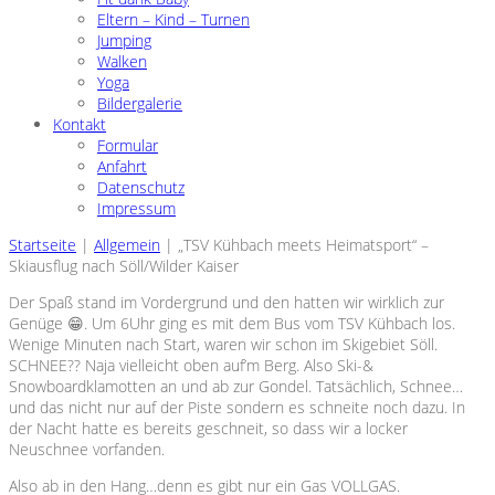
Eltern – Kind – Turnen
Jumping
Walken
Yoga
Bildergalerie
Kontakt
Formular
Anfahrt
Datenschutz
Impressum
Startseite
|
Allgemein
|
„TSV Kühbach meets Heimatsport“ –
Skiausflug nach Söll/Wilder Kaiser
Der Spaß stand im Vordergrund und den hatten wir wirklich zur
Genüge 😁. Um 6Uhr ging es mit dem Bus vom TSV Kühbach los.
Wenige Minuten nach Start, waren wir schon im Skigebiet Söll.
SCHNEE?? Naja vielleicht oben auf’m Berg. Also Ski-&
Snowboardklamotten an und ab zur Gondel. Tatsächlich, Schnee…
und das nicht nur auf der Piste sondern es schneite noch dazu. In
der Nacht hatte es bereits geschneit, so dass wir a locker
Neuschnee vorfanden.
Also ab in den Hang…denn es gibt nur ein Gas VOLLGAS.