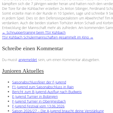
kämpften sich die 7 jährigen wieder heran und hatten noch den verdie
Die Tore für die Kühbacher erzielten 2x Anton Sibinger, Ferdinand Sch
Somit erzielte man in der Runde in 10 Spielen, sage und schreibe 9 S
in jedem Spiel. Dies ist den Defensivspezialisten um Abwehrchef Tim K
verdanken. Auch die beiden starken Torhüter Anton Schadl und Korbin
Entwicklung der Mannschaft mehr als zufrieden. Am kommenden Samstag
←
Schnuppertraining beim TSV Kühbach
TSV Kühbach Schülermannschaften gesammelt im Kino
→
Schreibe einen Kommentar
Du musst
angemeldet
sein, um einen Kommentar abzugeben.
Junioren Aktuelles
Saisonabschlussfeier der F-Jugend
F1-Jugend zum Saisonabschluss in Rain
Bericht zum B-Jugend-Ausflug nach Budweis
E-Jugend Turnier in Bobingen
F-Jugend Turnier in Obergriesbach
F-Jugend Festival vom 13.06.2026
Saison 2026/27 – Die A-Jugend braucht deine Verstärkung