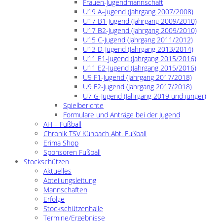
Frauen-Jugendmannschaft
U19 A–Jugend (Jahrgang 2007/2008)
U17 B1-Jugend (Jahrgang 2009/2010)
U17 B2-Jugend (Jahrgang 2009/2010)
U15 C-Jugend (Jahrgang 2011/2012)
U13 D-Jugend (Jahrgang 2013/2014)
U11 E1-Jugend (Jahrgang 2015/2016)
U11 E2-Jugend (Jahrgang 2015/2016)
U9 F1-Jugend (Jahrgang 2017/2018)
U9 F2-Jugend (Jahrgang 2017/2018)
U7 G-Jugend (Jahrgang 2019 und jünger)
Spielberichte
Formulare und Anträge bei der Jugend
AH – Fußball
Chronik TSV Kühbach Abt. Fußball
Erima Shop
Sponsoren Fußball
Stockschützen
Aktuelles
Abteilungsleitung
Mannschaften
Erfolge
Stockschützenhalle
Termine/Ergebnisse