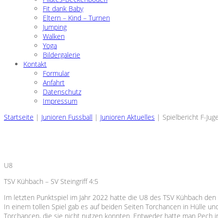
Fit dank Baby
Eltern – Kind – Turnen
Jumping
Walken
Yoga
Bildergalerie
Kontakt
Formular
Anfahrt
Datenschutz
Impressum
Startseite
|
Junioren Fussball
|
Junioren Aktuelles
|
Spielbericht F-Jug
U8
TSV Kühbach – SV Steingriff 4:5
Im letzten Punktspiel im Jahr 2022 hatte die U8 des TSV Kühbach den 
In einem tollen Spiel gab es auf beiden Seiten Torchancen in Hülle und
Torchancen, die sie nicht nutzen konnten. Entweder hatte man Pech i