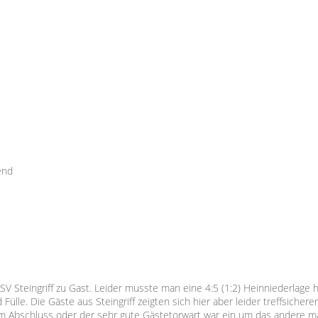
end
SV Steingriff zu Gast. Leider musste man eine 4:5 (1:2) Heinniederlage
 Fülle. Die Gäste aus Steingriff zeigten sich hier aber leider treffsic
m Abschluss oder der sehr gute Gästetorwart war ein um das andere mal