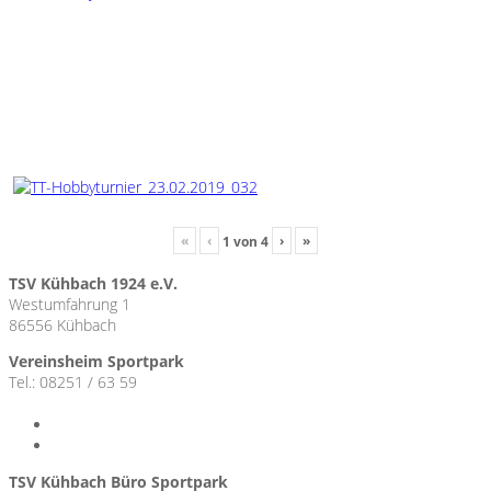
«
‹
›
»
1
von
4
TSV Kühbach 1924 e.V.
Westumfahrung 1
86556 Kühbach
Vereinsheim Sportpark
Tel.: 08251 / 63 59
TSV Kühbach Büro Sportpark