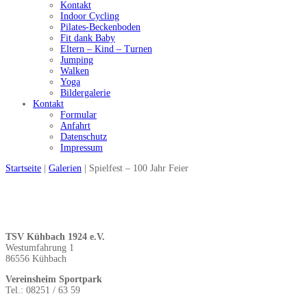
Kontakt
Indoor Cycling
Pilates-Beckenboden
Fit dank Baby
Eltern – Kind – Turnen
Jumping
Walken
Yoga
Bildergalerie
Kontakt
Formular
Anfahrt
Datenschutz
Impressum
Startseite
|
Galerien
|
Spielfest – 100 Jahr Feier
TSV Kühbach 1924 e.V.
Westumfahrung 1
86556 Kühbach
Vereinsheim Sportpark
Tel.: 08251 / 63 59