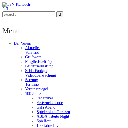
Menu
Der Verein
Aktuelles
Vorstand
Grußwort
Mitgliedsbeiträge
Beitrittserklärung
Schließanlage
Videoüberwachung
Satzung
Termine
Vereinsspiegel
100 Jahre
Fanartikel
Festwochenende
Gala Abend
Spiele ohne Grenzen
ABBA tribute Night
Spielfest
100 Jahre Flyer