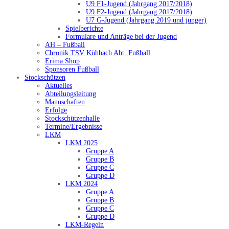
U9 F1-Jugend (Jahrgang 2017/2018)
U9 F2-Jugend (Jahrgang 2017/2018)
U7 G-Jugend (Jahrgang 2019 und jünger)
Spielberichte
Formulare und Anträge bei der Jugend
AH – Fußball
Chronik TSV Kühbach Abt. Fußball
Erima Shop
Sponsoren Fußball
Stockschützen
Aktuelles
Abteilungsleitung
Mannschaften
Erfolge
Stockschützenhalle
Termine/Ergebnisse
LKM
LKM 2025
Gruppe A
Gruppe B
Gruppe C
Gruppe D
LKM 2024
Gruppe A
Gruppe B
Gruppe C
Gruppe D
LKM-Regeln