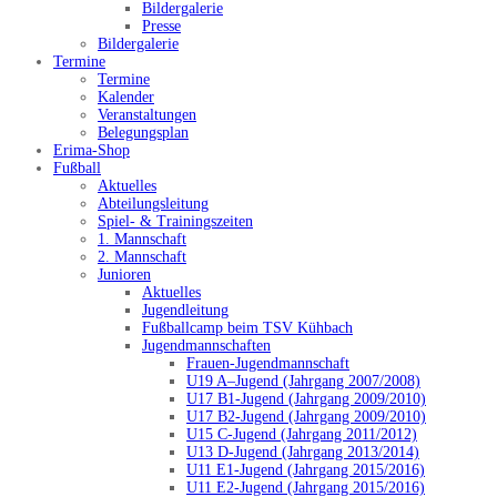
Bildergalerie
Presse
Bildergalerie
Termine
Termine
Kalender
Veranstaltungen
Belegungsplan
Erima-Shop
Fußball
Aktuelles
Abteilungsleitung
Spiel- & Trainingszeiten
1. Mannschaft
2. Mannschaft
Junioren
Aktuelles
Jugendleitung
Fußballcamp beim TSV Kühbach
Jugendmannschaften
Frauen-Jugendmannschaft
U19 A–Jugend (Jahrgang 2007/2008)
U17 B1-Jugend (Jahrgang 2009/2010)
U17 B2-Jugend (Jahrgang 2009/2010)
U15 C-Jugend (Jahrgang 2011/2012)
U13 D-Jugend (Jahrgang 2013/2014)
U11 E1-Jugend (Jahrgang 2015/2016)
U11 E2-Jugend (Jahrgang 2015/2016)