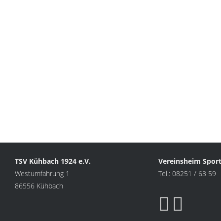
TSV Kühbach 1924 e.V.
Vereinsheim Spor
Westumfahrung 1
Tel.: 08251 / 63 59
86556 Kühbach