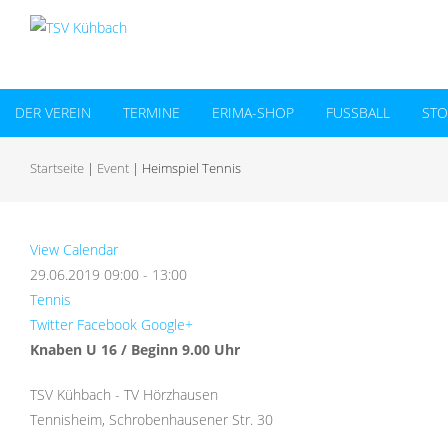
DER VEREIN
TERMINE
ERIMA-SHOP
FUSSBALL
ST
Startseite
|
Event
|
Heimspiel Tennis
View Calendar
29.06.2019
09:00 - 13:00
Tennis
Twitter
Facebook
Google+
Knaben U 16 / Beginn 9.00 Uhr
TSV Kühbach - TV Hörzhausen
Tennisheim, Schrobenhausener Str. 30