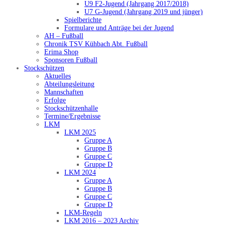
U9 F2-Jugend (Jahrgang 2017/2018)
U7 G-Jugend (Jahrgang 2019 und jünger)
Spielberichte
Formulare und Anträge bei der Jugend
AH – Fußball
Chronik TSV Kühbach Abt. Fußball
Erima Shop
Sponsoren Fußball
Stockschützen
Aktuelles
Abteilungsleitung
Mannschaften
Erfolge
Stockschützenhalle
Termine/Ergebnisse
LKM
LKM 2025
Gruppe A
Gruppe B
Gruppe C
Gruppe D
LKM 2024
Gruppe A
Gruppe B
Gruppe C
Gruppe D
LKM-Regeln
LKM 2016 – 2023 Archiv