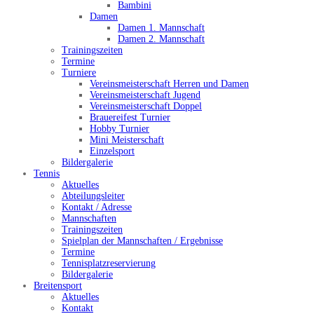
Bambini
Damen
Damen 1. Mannschaft
Damen 2. Mannschaft
Trainingszeiten
Termine
Turniere
Vereinsmeisterschaft Herren und Damen
Vereinsmeisterschaft Jugend
Vereinsmeisterschaft Doppel
Brauereifest Turnier
Hobby Turnier
Mini Meisterschaft
Einzelsport
Bildergalerie
Tennis
Aktuelles
Abteilungsleiter
Kontakt / Adresse
Mannschaften
Trainingszeiten
Spielplan der Mannschaften / Ergebnisse
Termine
Tennisplatzreservierung
Bildergalerie
Breitensport
Aktuelles
Kontakt