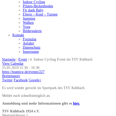
Indoor Cycling
Pilates-Beckenboden
Fit dank Baby
Eltern – Kind – Turnen
Jumping
Walken
Yoga
Bildergalerie
Kontakt
Formular
Anfahrt
Datenschutz
Impressum
Startseite
|
Event
|
4. Indoor Cycling Event im TSV Kühbach
View Calendar
25.05.2019
11:30 - 16:30
https://teamicg.de/events/227
Breitensport
Twitter
Facebook
Google+
Es wird wieder gerockt im Sportpark des TSV Kühbach.
Meldet euch schnellstmöglich an.
Anmeldung und mehr Informationen gibt es
hier.
TSV Kühbach 1924 e.V.
Westumfahrung 1