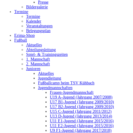
Presse
Bildergalerie
Termine
Termine
Kalender
Veranstaltungen
Belegungsplan
Erima-Shop
Fußball
Aktuelles
Abteilungsleitung
Spiel- & Trainingszeiten
1. Mannschaft
2. Mannschaft
Junioren
Aktuelles
Jugendleitung
Fußballcamp beim TSV Kühbach
Jugendmannschaften
Frauen-Jugendmannschaft
U19 A–Jugend (Jahrgang 2007/2008)
U17 B1-Jugend (Jahrgang 2009/2010)
U17 B2-Jugend (Jahrgang 2009/2010)
U15 C-Jugend (Jahrgang 2011/2012)
U13 D-Jugend (Jahrgang 2013/2014)
U11 E1-Jugend (Jahrgang 2015/2016)
U11 E2-Jugend (Jahrgang 2015/2016)
U9 F1-Jugend (Jahrgang 2017/2018)