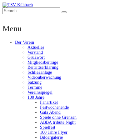
Menu
Der Verein
Aktuelles
Vorstand
Grußwort
Mitgliedsbeiträge
Beitrittserklärung
Schließanlage
Videoüberwachung
Satzung
Termine
Vereinsspiegel
100 Jahre
Fanartikel
Festwochenende
Gala Abend
Spiele ohne Grenzen
ABBA tribute Night
Spielfest
100 Jahre Flyer
Bildergalerie