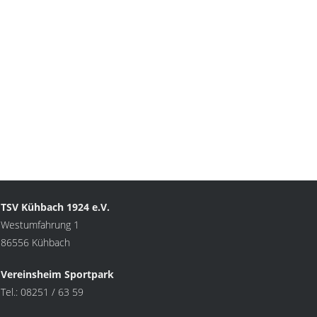
TSV Kühbach 1924 e.V.
Westumfahrung 1
86556 Kühbach
Vereinsheim Sportpark
Tel.: 08251 / 63 59