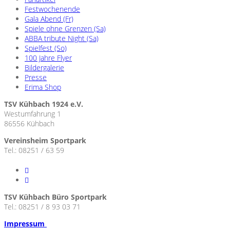
Festwochenende
Gala Abend (Fr)
Spiele ohne Grenzen (Sa)
ABBA tribute Night (Sa)
Spielfest (So)
100 Jahre Flyer
Bildergalerie
Presse
Erima Shop
TSV Kühbach 1924 e.V.
Westumfahrung 1
86556 Kühbach
Vereinsheim Sportpark
Tel.: 08251 / 63 59
TSV Kühbach Büro Sportpark
Tel.: 08251 / 8 93 03 71
Impressum